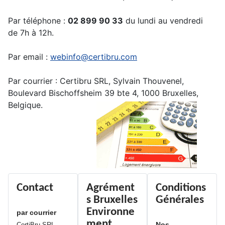
Par téléphone :
02 899 90 33
du lundi au vendredi
de 7h à 12h.
Par email :
webinfo@certibru.com
Par courrier : Certibru SRL, Sylvain Thouvenel,
Boulevard Bischoffsheim 39 bte 4, 1000 Bruxelles,
Belgique.
Contact
Agrément
Conditions
s Bruxelles
Générales
Environne
par courrier
ment
Nos
CertiBru SRL