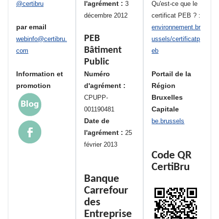
l'agrément :
@certibru
3
Qu'est-ce que le
décembre 2012
certificat PEB ? :
par email
environnement.br
PEB
webinfo@certibru.
ussels/certificatp
Bâtiment
com
eb
Public
Information et
Numéro
Portail de la
promotion
d'agrément :
Région
Bruxelles
CPUPP-
Capitale
001190481
Date de
be.brussels
l'agrément :
25
février 2013
Code QR
CertiBru
Banque
Carrefour
des
Entreprise