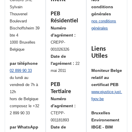
conditions
Sylvain
PEB
générales
Thouvenel
Résidentiel
Boulevard
nos conditions
Numéro
Bischoffsheim 39
générales
d'agrément :
bte 4
1000
Bruxelles
CREPP-
Liens
Belgique
001026326
Utiles
Date de
par téléphone
l'agrément :
22
Moniteur Belge
02 899 90 33
mai 2011
relatif au
du lundi au
PEB
certificat PEB
vendredi de 7h à
Tertiaire
12h
www.ejustice.just.
Numéro
hors de Belgique
fgov.be
d'agrément :
composez le +32
Bruxelles
2 899 90 33
CTEPP-
Environement
001181893
par WhatsApp
Date de
IBGE - BIM